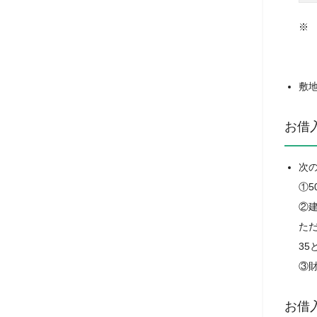
敷
お借
次
①5
②
た
35
③
お借