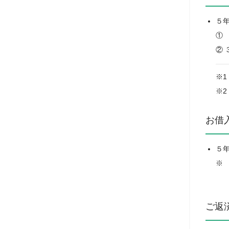
５
①
②
お借
５
ご返