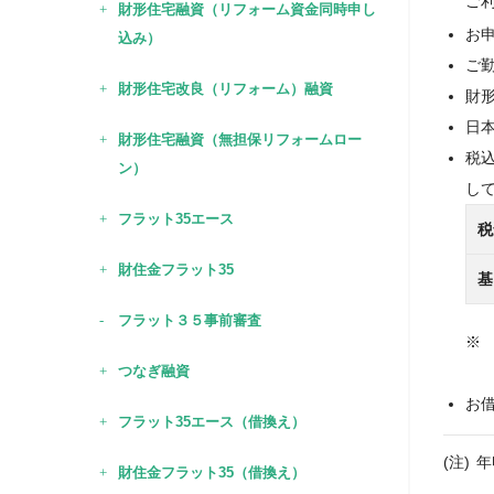
ご
財形住宅融資（リフォーム資金同時申し
お
込み）
ご
財形住宅改良（リフォーム）融資
財
日
財形住宅融資（無担保リフォームロー
税
ン）
し
フラット35エース
税
財住金フラット35
基
フラット３５事前審査
つなぎ融資
お
フラット35エース（借換え）
年
財住金フラット35（借換え）