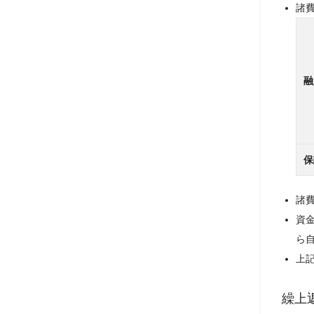
諸
融
保
諸
資
ら
上
繰上