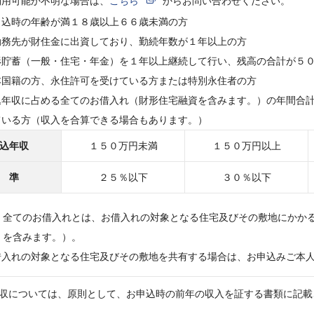
利用可能か不明な場合は、
こちら
からお問い合わせください。
申込時の年齢が満１８歳以上６６歳未満の方
勤務先が財住金に出資しており、勤続年数が１年以上の方
形貯蓄（一般・住宅・年金）を１年以上継続して行い、残高の合計が５
本国籍の方、永住許可を受けている方または特別永住者の方
込年収に占める全てのお借入れ（財形住宅融資を含みます。）の年間合
ている方（収入を合算できる場合もあります。）
込年収
１５０万円未満
１５０万円以上
 準
２５％以下
３０％以下
全てのお借入れとは、お借入れの対象となる住宅及びその敷地にかか
を含みます。）。
借入れの対象となる住宅及びその敷地を共有する場合は、お申込みご本
収については、原則として、お申込時の前年の収入を証する書類に記載