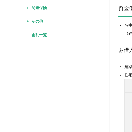
資金
関連保険
その他
お
（
金利一覧
お借
建
住