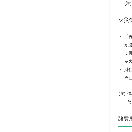
火災
「
が
※
※
財
※
借
だ
諸費