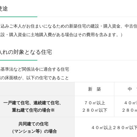
使途
申込みご本人がお住まいになるための新築住宅の建設・購入資金、中古
建設・購入資金に土地購入費がある場合はその費用を含みます。）
入れの対象となる住宅
築基準法など関係法令に適合する住宅
宅の床面積が、以下の住宅であること
新 築
中 
一戸建て住宅、連続建て住宅、
７０㎡以上
４０㎡
重ね建て住宅の場合※
２８０㎡以下
２８０
共同建ての住宅
４０㎡以上２８０㎡以
（マンション等）の場合