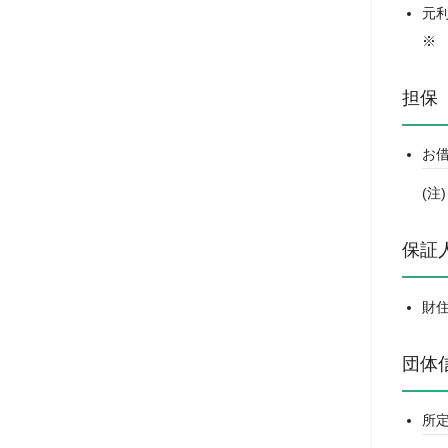
元
担保
お
保証
財
団体
所