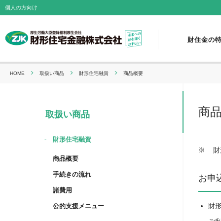
個人の方向け
財住金の
HOME
取扱い商品
財形住宅融資
商品概要
商
取扱い商品
財形住宅融資
財
商品概要
手続きの流れ
お申
諸費用
財
公的支援メニュー