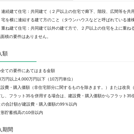
連続建て住宅：共同建て（２戸以上の住宅で廊下、階段、広間等を共
宅を横に連結する建て方のこと（タウンハウスなどと呼ばれている連
重ね建て住宅：共同建て以外の建て方で、２戸以上の住宅を上に重ね
地面積の要件はありません。
入額
の全ての要件にあてはまる金額
0万円以上4,000万円以下（10万円単位）
建設費・購入価額（非住宅部分に関するものを除きます。）または改良（
だし、フラット35を併用する場合は、建設費・購入価額からフラット35
との合計額が建設費・購入価額の99％以内
財形貯蓄残高の10倍以内
入期間