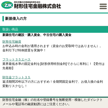
新規借入の方
取扱い商品
新築住宅の建設・購入資金、中古住宅の購入資金
財形住宅融資
お申込み時の金利が適用されます（資金のお受取時ではありません）。
金利引下げ特例措置を実施中！
フラット３５エース
業界最低水準の固定金利を[財形併用特別金利]でさらに有利に！【受付は
先着順】
財住金フラット３５
返済期間20年以下の方におすすめ！全期間固定金利で、お借入後の金利
変動リスクなし！
財形住宅金融（株）の社名や登録番号を無断使用・模倣したダイレクト
メールや電話等の融資勧誘にはご注意ください。