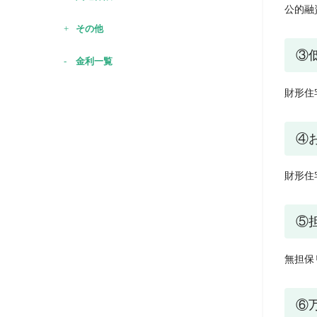
公的融
その他
③
金利一覧
財形住
④
財形住
⑤
無担保
⑥