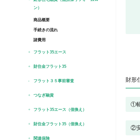
ン）
商品概要
手続きの流れ
諸費用
フラット35エース
財住金フラット35
財形
フラット３５事前審査
つなぎ融資
①
フラット35エース（借換え）
財住金フラット35（借換え）
②
関連保険