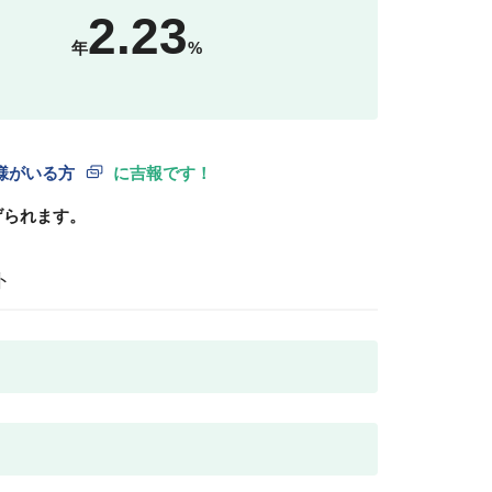
2.23
年
%
様がいる方
に吉報です！
げられます。
ト