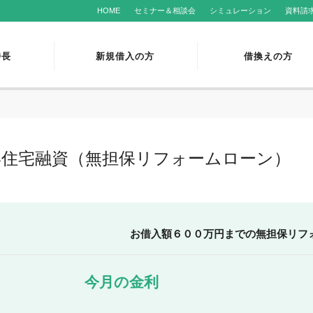
HOME
セミナー＆相談会
シミュレーション
資料請
特長
新規借入の方
借換えの方
形住宅融資（無担保リフォームローン）
お借入額６００万円までの無担保リフ
今月の金利