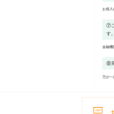
お借入
⑦
す
金融機
⑧
万が一