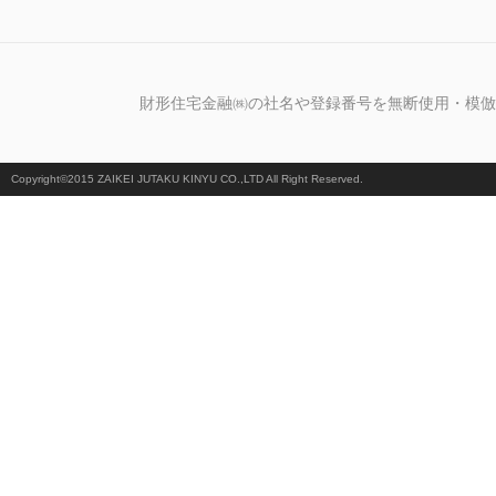
財形住宅金融㈱の社名や登録番号を無断使用・模倣
Copyright©2015 ZAIKEI JUTAKU KINYU CO.,LTD All Right Reserved.