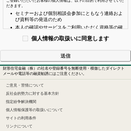
ご登録いただいたお客様の個人情報は、以下の目的で利用させていた
だきます。
セミナーおよび個別相談会参加にともなう連絡およ
び資料等の発送のため
本人の確認やサービスをご利用いただく資格等の確
認のため
個人情報の取扱いに同意します
市場調査ならびにデータ分析やアンケートの実施等
によるサービスの研究や開発のため
弊社が取り扱う商品・サービス等に関する情報提供
および営業活動のため
財形住宅金融（株）の社名や登録番号を無断使用・模倣したダイレクト
その他サービスを適切かつ円滑に履行するため
メールや電話等の融資勧誘にはご注意ください。
2.第三者への提供
ご登録いただいたお客様の個人情報は「個人情報の保護に関する法律
ご意見・苦情について
第２３条」による場合を除き、お客様のご了解をいただかない限り第
反社会的勢力に対する基本方針
三者へ開示または提供はいたしません。
指定紛争解決機関
3.個人情報の開示・削除・訂正等の請求
個人情報保護等の取扱いについて
弊社に対して自己に関する個人情報を必要により開示請求することが
できます。
サイトの利用条件
また、保有する個人情報に誤りや変更があった場合は訂正、追加、削
除、対応停止等を請求することができます。
リンクについて