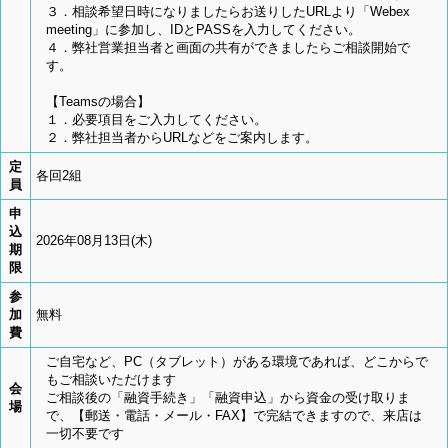
３．相談希望日時になりましたらお送りしたURLより「Webex
meeting」に参加し、IDとPASSを入力してください。
４．弊社営業担当者と画面の共有ができましたらご相談開始で
す。
【Teamsの場合】
１．必要項目をご入力してください。
２．弊社担当者からURLなどをご案内します。
定
各回2組
員
申
込
2026年08月13日(木)
期
限
参
加
無料
費
ご自宅など、PC（タブレット）がある環境であれば、どこからで
もご相談いただけます
会
ご相談後の「融資手続き」「融資申込」から資金の受け取りま
場
で、【郵送・電話・メール・FAX】で完結できますので、来店は
一切不要です