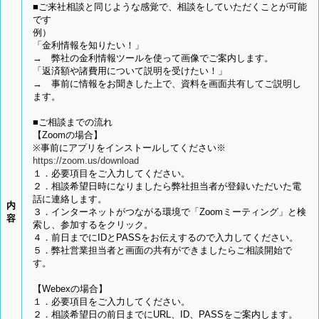
■ご来社相談と同じような感覚で、相談をしていただくことが可能
です
例）
「金利情報を知りたい！」
→ 弊社の金利情報ツールを使って画像でご案内します。
「返済額や諸費用について説明を受けたい！」
→ 事前に情報をお聞きした上で、資料を画面共有してご説明し
ます。
■ご相談までの流れ
【Zoomの場合】
※事前にアプリをインストールしてください※
https://zoom.us/download
１．必要項目をご入力してください。
２．相談希望日時になりましたら弊社担当者が登録いただいた電
話に連絡します。
内
３．インターネットがつながる環境で「Zoomミーティング」と検
容
索し、参加するをクリック。
４．前日までにIDとPASSをお伝えするので入力してください。
５．弊社営業担当者と画面の共有ができましたらご相談開始で
す。
【Webexの場合】
１．必要項目をご入力してください。
２．相談希望日の前日までにURL、ID、PASSをご案内します。