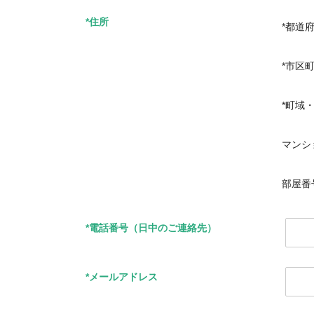
*住所
*都道
*市区
*町域
マンシ
部屋番
*電話番号（日中のご連絡先）
*メールアドレス