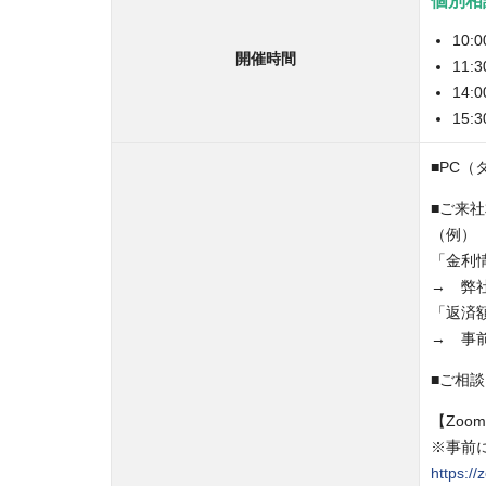
個別相
10:
開催時間
11:
14:
15:
■PC
■ご来
（例）
「金利
→ 弊
「返済
→ 事
■ご相
【Zoo
※事前
https:/