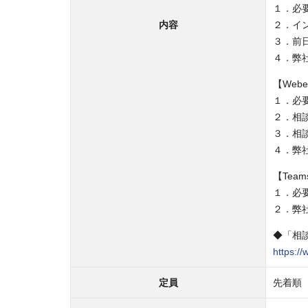
１．必
内容
２．イ
３．前
４．弊
【Web
１．必
２．相談
３．相談
４．弊
【Tea
１．必
２．弊
◆「相
https:/
定員
先着順