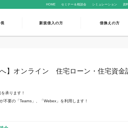
HOME
セミナー＆相談会
シミュレーション
資
特長
新規借入の方
借換えの方
へ】オンライン 住宅ローン・住宅資金
談を承ります！
不要の「Teams」、「Webex」を利用します！
！