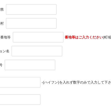
府県
町村
・番地等
番地等はご入力ください
(町
ョン名
号
-(ハイフン)を入れず数字のみで入力して下