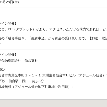
08月28日(金)
ライン開催】
など、PC（タブレット）があり、アクセスいただける環境であれば、ど
後の「融資手続き」「融資申込」から資金の受け取りまで、【郵送・電話
す
ライン開催】
宅金融株式会社 仙台支社
014
仙台市青葉区本町１－１－１ 大樹生命仙台本町ビル（アジュール仙台）
地下鉄 仙台駅 西口 徒歩5分
車場無料（アジュール仙台地下駐車場ご利用時）」