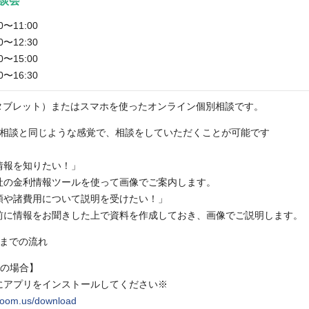
談会
00〜11:00
30〜12:30
00〜15:00
30〜16:30
（タブレット）またはスマホを使ったオンライン個別相談です。
社相談と同じような感覚で、相談をしていただくことが可能です
情報を知りたい！」
社の金利情報ツールを使って画像でご案内します。
額や諸費用について説明を受けたい！」
前に情報をお聞きした上で資料を作成しておき、画像でご説明します。
談までの流れ
mの場合】
にアプリをインストールしてください※
/zoom.us/download