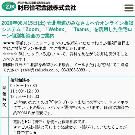
2026年08月15日(土)
☆北海道のみなさまへ☆オンライン相談
システム「Zoom」「Webex」「Teams」を活用した住宅ロ
ーン個別相談会のご案内
★★★ 事前にシミュレーションのご依頼をいただければご相談日当日ま
でにご希望プランを作成してご案内いたします。
☆☆☆☆ 気になっている点について、資料を見ながら説明を受けること
ができます！
開催日以外のご相談を希望される場合、メールまたはお電話にてご連絡
ください（
zaiei@zaijukin.co.jp
、03-3263-3083）。
個別相談会
9：30〜10：30
開
11：00〜12：00
催
12：30〜13：30
時
ご準備いただくのはPCやタブレットまたは携帯です。※スマホや
間
タブレットの場合、パケット通信料がかかります。1時間の相談で
約200ＭＢが目安です。
電話とPC（携帯）を使った個別相談です。
★☆ご来社相談と同じような感覚で、相談をしていただくことが
可能です☆★