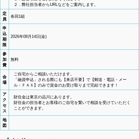
２．弊社担当者からURLなどをご案内します。
定
各回1組
員
申
込
2026年08月14日(金)
期
限
参
加
無料
費
ご自宅からご相談いただけます。
会
「融資申込」される際にも【来店不要】で【郵送・電話・メー
場
ル・ＦＡＸ】のみで資金のお受け取りまで完結できます！
ア
財住金は東京の品川にあります。
ク
財住金の担当者とお客様のご自宅を繋いで相談を受けていただく
セ
ことができます。
ス
地
図