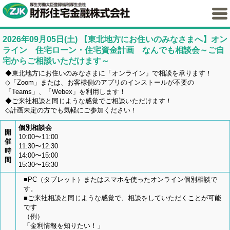
2026年09月05日(土)
【東北地方にお住いのみなさまへ】オン
ライン 住宅ローン・住宅資金計画 なんでも相談会～ご自
宅からご相談いただけます～
◆東北地方にお住いのみなさまに「オンライン」で相談を承ります！
◇「Zoom」または、お客様側のアプリのインストールが不要の
「Teams」、「Webex」を利用します！
◆ご来社相談と同じような感覚でご相談いただけます！
◇計画未定の方でも気軽にご参加ください！
個別相談会
開
10:00〜11:00
催
11:30〜12:30
時
14:00〜15:00
間
15:30〜16:30
■PC（タブレット）またはスマホを使ったオンライン個別相談で
す。
■ご来社相談と同じような感覚で、相談をしていただくことが可能
です
（例）
「金利情報を知りたい！」