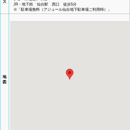
ス
JR・地下鉄 仙台駅 西口 徒歩5分
※「駐車場無料（アジュール仙台地下駐車場ご利用時）」
地
図