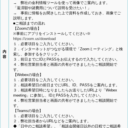
→ 弊社の金利情報ツールを使って画像でご案内します。
「返済額や諸費用について説明を受けたい！」
→ 事前に情報をお聞きした上で資料を作成しておき、画像でご
説明します。
■ご相談までの流れ
【Zoomの場合】
※事前にアプリをインストールしてください※
https://zoom.us/download
１．必要項目をご入力してください。
２．インターネットがつながる環境で「Zoomミーティング」と検
内
索し、参加するをクリック。
容
３．前日までにIDとPASSをお伝えするので入力してください。
４．弊社営業担当者と画面の共有ができましたらご相談開始で
す。
【Webexの場合】
１．必要項目をご入力してください。
２．相談希望日の前日までにURL、ID、PASSをご案内します。
３．相談希望日時になりましたらお送りしたURLより「Webex
meeting」に参加し、IDとPASSを入力してください。
４．弊社営業担当者と画面の共有ができましたらご相談開始で
す。
【Teamsの場合】
１．必要項目をご入力してください。
２．弊社担当者からURLなどをご案内します。
◆「日中のご相談希望」、「相談会開催日以外の日程でご相談希