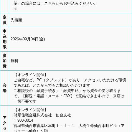
望」の場合には、こちらからお申込みください。
ht
定
先着順
員
申
込
2026年09月04日(金)
期
限
参
加
無料
費
【オンライン開催】
ご自宅など、PC（タブレット）があり、アクセスいただける環境
会
であれば、どこからでもご相談いただけます
場
ご相談後の「融資手続き」「融資申込」から資金の受け取りま
で、【郵送・電話・メール・FAX】で完結できますので、来店は
一切不要です
【オンライン開催】
財形住宅金融株式会社 仙台支社
ア
〒980-0014
ク
宮城県仙台市青葉区本町１－１－１ 大樹生命仙台本町ビル（ア
セ
ジュール仙台）９階