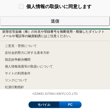
認のため
個人情報の取扱いに同意します
市場調査ならびにデータ分析やアンケートの実施等
によるサービスの研究や開発のため
弊社が取り扱う商品・サービス等に関する情報提供
および営業活動のため
財形住宅金融（株）の社名や登録番号を無断使用・模倣したダイレクト
その他サービスを適切かつ円滑に履行するため
メールや電話等の融資勧誘にはご注意ください。
2.第三者への提供
ご登録いただいたお客様の個人情報は「個人情報の保護に関する法律
ご意見・苦情について
第２３条」による場合を除き、お客様のご了解をいただかない限り第
反社会的勢力に対する基本方針
三者へ開示または提供はいたしません。
指定紛争解決機関
3.個人情報の開示・削除・訂正等の請求
個人情報保護等の取扱いについて
弊社に対して自己に関する個人情報を必要により開示請求することが
できます。
サイトの利用条件
また、保有する個人情報に誤りや変更があった場合は訂正、追加、削
除、対応停止等を請求することができます。
リンクについて
■個人情報の取扱いに関するご質問・お問い合わせ等は下記までお願
社員行動指針
いいたします。
©ZAIKEI JUTAKU KINYU CO.,LTD
財形住宅金融株式会社 総務部 総務課
〒108-0075 東京都港区港南4丁目1番8号 リバージュ品川6階
モバイル
PC
電話 03-3263-4711