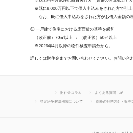
※2026年4月以降の融資実行分（資金のお受取分）
※既に8,000万円以下で借入申込みをされた方で引
なお、既に借入申込みをされた方がお借入金額の増額
② 一戸建て住宅における床面積の基準を緩和
（改正前）70㎡以上 → （改正後）50㎡以上
※2026年4月以降の物件検査申請分から。
詳しくは財住金までお問い合わせください。お問い合
財住金コラム
よくある質問
指定紛争解決機関について
保険の勧誘方針・販売